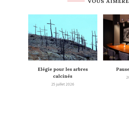
VOUS AIMERE
romenade
Elégie pour les arbres
Pause
c Mme...
calcinés
2
25 juillet 2026