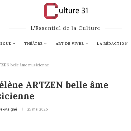
L'Essentiel de la Culture
SIQUE
THÉÂTRE
ART DE VIVRE
LA RÉDACTION
RTZEN belle âme musicienne
Culture
Hélène ARTZEN belle âme
icienne
bre-Maigné
25 mai 2026