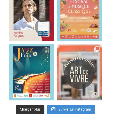
Amis Toulousains : je vous
« Tous Audacieux ! », le p
provoque en duel
toulousain mis au...
6 juillet 2026
12 juin 2026
Charger plus
Suivre sur Instagram