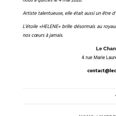
nous a quittés le 4 mai 2026.
Artiste talentueuse, elle était aussi un êtr
L’étoile «HELENE» brille désormais au roya
nos cœurs à jamais.
Le Cha
4 rue Marie Laur
contact@le