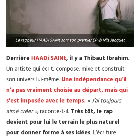
Le rappeur HAADi SAINt sort son premier EP © Nils Jacquet
Derrière
HAADi SAINt
, il y a Thibaut
Ibrahim.
Un artiste qui écrit, compose, mixe et construit
son univers lui-même.
Une indépendance qu’il
n’a pas vraiment choisie au départ, mais qui
s’est imposée avec le temps.
« J’ai toujours
aimé créer »
, raconte-t-il.
Très tôt, le rap
devient pour lui le terrain le plus naturel
pour donner forme à ses idées
. L’écriture