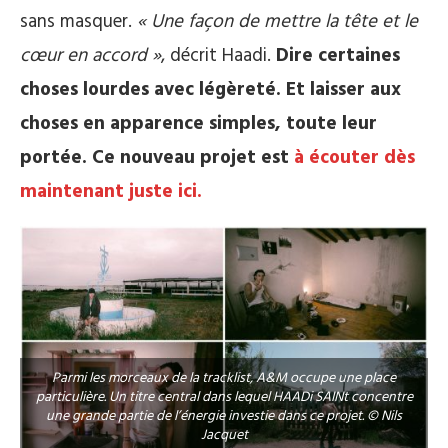
sans masquer.
« Une façon de mettre la tête et le
cœur en accord »
, décrit Haadi.
Dire certaines
choses lourdes avec légèreté. Et laisser aux
choses en apparence simples, toute leur
portée. Ce nouveau projet est
à écouter dès
maintenant juste ici.
Parmi les morceaux de la tracklist, A&M occupe une place
particulière. Un titre central dans lequel HAADi SAINt concentre
une grande partie de l’énergie investie dans ce projet. © Nils
Jacquet