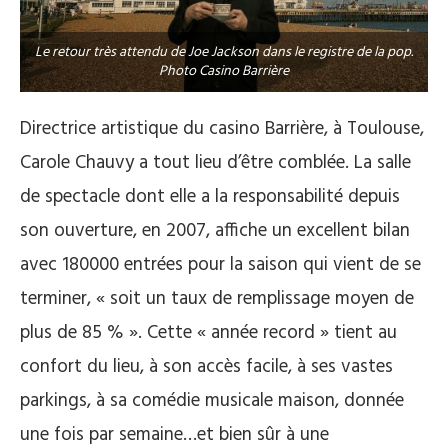
Le retour très attendu de Joe Jackson dans le registre de la pop.
Photo Casino Barrière
Directrice artistique du casino Barrière, à Toulouse,
Carole Chauvy a tout lieu d’être comblée. La salle
de spectacle dont elle a la responsabilité depuis
son ouverture, en 2007, affiche un excellent bilan
avec 180000 entrées pour la saison qui vient de se
terminer, « soit un taux de remplissage moyen de
plus de 85 % ». Cette « année record » tient au
confort du lieu, à son accès facile, à ses vastes
parkings, à sa comédie musicale maison, donnée
une fois par semaine…et bien sûr à une