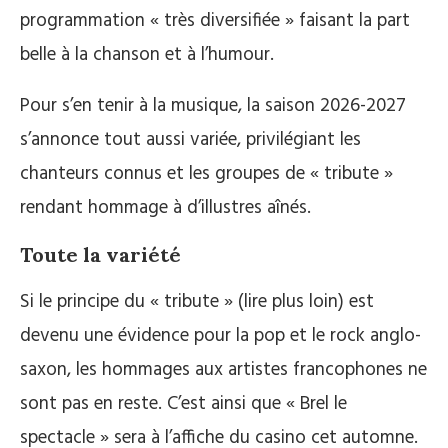
programmation « très diversifiée » faisant la part
belle à la chanson et à l’humour.
Pour s’en tenir à la musique, la saison 2026-2027
s’annonce tout aussi variée, privilégiant les
chanteurs connus et les groupes de « tribute »
rendant hommage à d’illustres aînés.
Toute la variété
Si le principe du « tribute » (lire plus loin) est
devenu une évidence pour la pop et le rock anglo-
saxon, les hommages aux artistes francophones ne
sont pas en reste. C’est ainsi que « Brel le
spectacle » sera à l’affiche du casino cet automne.