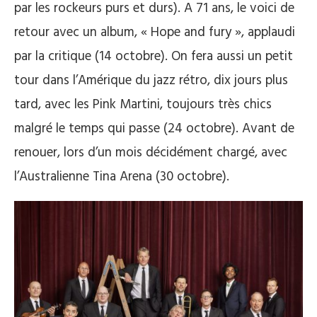
par les rockeurs purs et durs). A 71 ans, le voici de
retour avec un album, « Hope and fury », applaudi
par la critique (14 octobre). On fera aussi un petit
tour dans l’Amérique du jazz rétro, dix jours plus
tard, avec les Pink Martini, toujours très chics
malgré le temps qui passe (24 octobre). Avant de
renouer, lors d’un mois décidément chargé, avec
l’Australienne Tina Arena (30 octobre).