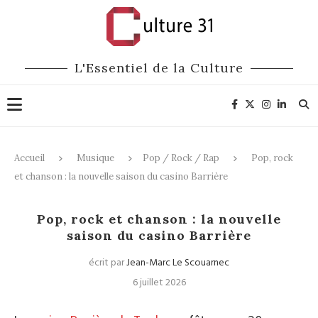
L'Essentiel de la Culture
Accueil
Musique
Pop / Rock / Rap
Pop, rock
et chanson : la nouvelle saison du casino Barrière
Pop / Rock / Rap
Pop, rock et chanson : la nouvelle
saison du casino Barrière
écrit par
Jean-Marc Le Scouarnec
6 juillet 2026