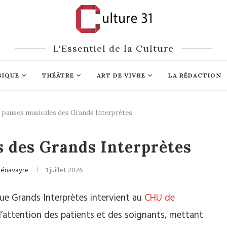
L'Essentiel de la Culture
SIQUE
THÉÂTRE
ART DE VIVRE
LA RÉDACTION
 pauses musicales des Grands Interprètes
assique
Mécénat
s des Grands Interprètes
Pénavayre
1 juillet 2026
ue Grands Interprètes intervient au
CHU de
’attention des patients et des soignants, mettant