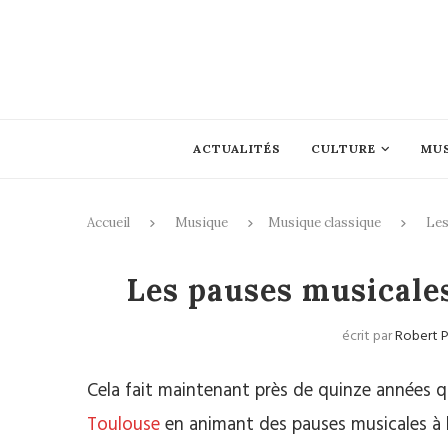
ACTUALITÉS
CULTURE
MU
Accueil
Musique
Musique classique
Les
Musique cl
Les pauses musicale
écrit par
Robert 
Cela fait maintenant près de quinze années q
Toulouse
en animant des pauses musicales à l