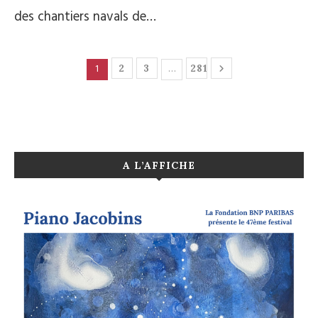
des chantiers navals de…
1
…
2
3
281
A L’AFFICHE