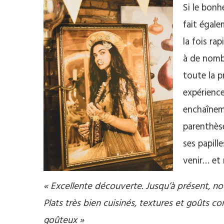
Si le bonh
fait égale
la fois ra
à de nombr
toute la p
expérience
enchaîneme
parenthèse
ses papill
venir… et 
« Excellente découverte. Jusqu’à présent, no
Plats très bien cuisinés, textures et goûts c
goûteux »