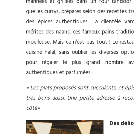
marinées et grillées dans un four tandoor t
que les currys, préparés selon des recettes tr
des épices authentiques. La clientèle va
mérites des naans, ces fameux pains traditio
moelleuse. Mais ce n’est pas tout ! Le rest
cuisine halal, sans oublier les diverses opti
pour régaler le plus grand nombre av
authentiques et parfumées.
« Les plats proposés sont succulents, et ép
très bons aussi. Une petite adresse à rec
côté»
Des délic