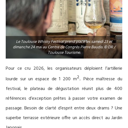
Le Toulouse Whisky Festival prend place les samedi 23 et
dimanche 24 mai au Centre de Congrès Pierre Baudis. © DR /
Toulouse Tourisme.
Pour ce cru 2026, les organisateurs déploient l’artillerie
2
.
lourde sur un espace de 1 200 m
Pièce maîtresse du
festival, le plateau de dégustation réunit plus de 400
références
d’exception prêtes à passer votre examen de
passage.
Besoin de clarté d’esprit e
ntre deux drams ? Une
superbe terrasse
extérieure
offr
e
un accès direct au Jardin
Japonais.