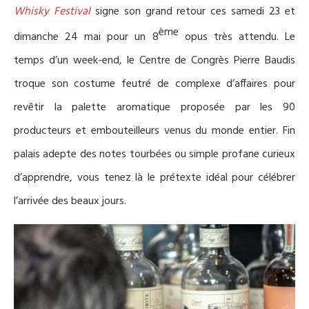
Whisky Festival
signe son grand retour ces samedi 23 et
ème
dimanche 24 mai pour un 8
opus très attendu. Le
temps d’un week-end,
le Centre de Congrès Pierre Baudis
troque
son costume feutré de c
omplexe
d’affaires pour
revêtir la
palette
aromatique
proposée
par les
90
producteurs et embouteilleurs
venus du monde entier.
Fin
palais adepte des notes tourbées ou
simple
profane curieux
d’apprendre,
vous tenez là le prétexte idéal pour célébrer
l’arrivée des beaux jours.