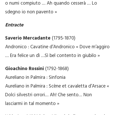
o numi compiuto … Ah quando cesserà … Lo
sdegno io non pavento »
Entracte
Saverio Mercadante
(1795-1870)
Andronico : Cavatine d’Andronico « Dove m’aggiro
… Era felice un dì …Sì bel contento in giubilo »
Gioachino Rossini
(1792-1868)
Aureliano in Palmira : Sinfonia
Aureliano in Palmira : Scène et cavaletta d’Arsace «
Dolci silvestri orrori… Ah! Che sento… Non
lasciarmi in tal momento »