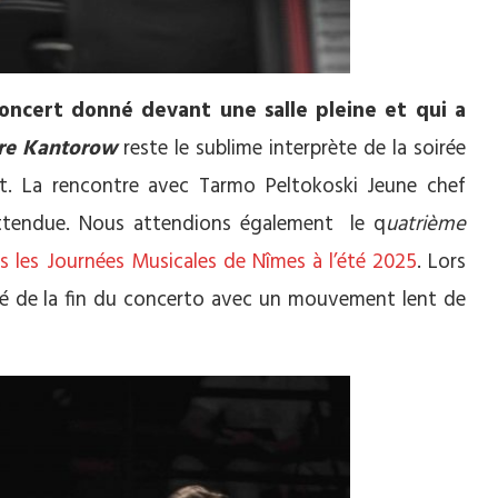
concert donné devant une salle pleine et qui a
re Kantorow
reste le sublime interprète de la soirée
rt. La rencontre avec Tarmo Peltokoski Jeune chef
 attendue. Nous attendions également le q
uatrième
s les Journées Musicales de Nîmes à l’été 2025
. Lors
ifié de la fin du concerto avec un mouvement lent de