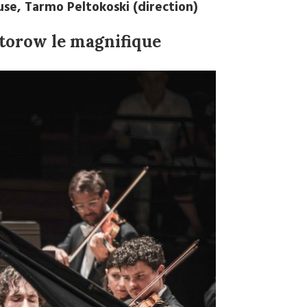
use, Tarmo Peltokoski (direction)
torow le magnifique