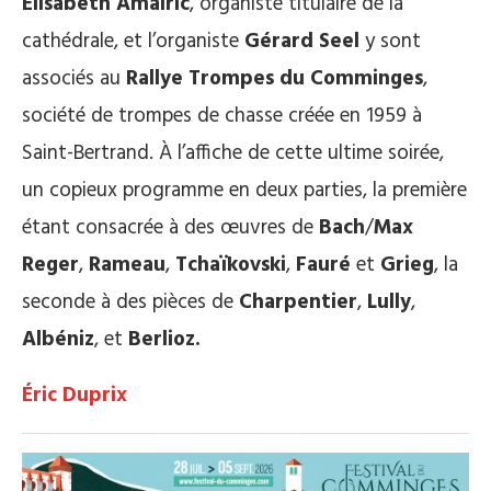
Élisabeth Amalric
, organiste titulaire de la
cathédrale, et l’organiste
Gérard Seel
y sont
associés au
Rallye Trompes du Comminges
,
société de trompes de chasse créée en 1959 à
Saint-Bertrand. À l’affiche de cette ultime soirée,
un copieux programme en deux parties, la première
étant consacrée à des œuvres de
Bach
/
Max
Reger
,
Rameau
,
Tchaïkovski
,
Fauré
et
Grieg
, la
seconde à des pièces de
Charpentier
,
Lully
,
Albéniz
, et
Berlioz.
Éric Duprix