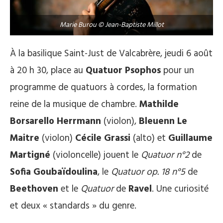
Marie Burou © Jean-Baptiste Millot
À la basilique Saint-Just de Valcabrère, jeudi 6 août
à 20 h 30, place au
Quatuor Psophos
pour un
programme de quatuors à cordes, la formation
reine de la musique de chambre.
Mathilde
Borsarello Herrmann
(violon),
Bleuenn Le
Maitre
(violon)
Cécile Grassi
(alto) et
Guillaume
Martigné
(violoncelle) jouent le
Quatuor n°2
de
Sofia Goubaïdoulina
, le
Quatuor op. 18 n°5
de
Beethoven
et le
Quatuor
de
Ravel
. Une curiosité
et deux « standards » du genre.