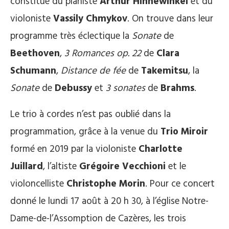
constitué du pianiste
Arthur Hinnewinkel
et du
violoniste
Vassily Chmykov
. On trouve dans leur
programme très éclectique la
Sonate
de
Beethoven
,
3
Romances op. 22
de
Clara
Schumann
,
Distance de fée
de
Takemitsu
, la
Sonate
de
Debussy
et
3 sonates
de
Brahms
.
Le trio à cordes n’est pas oublié dans la
programmation, grâce à la venue du
Trio Miroir
formé en 2019 par la violoniste
Charlotte
Juillard
, l’altiste
Grégoire Vecchioni
et le
violoncelliste
Christophe Morin
. Pour ce concert
donné le lundi 17 août à 20 h 30, à l’église Notre-
Dame-de-l’Assomption de Cazères, les trois