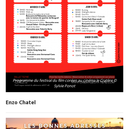
Programme du festival du film coréen au cinéma le Cratère ©
Sylvie Ponot
Enzo Chatel