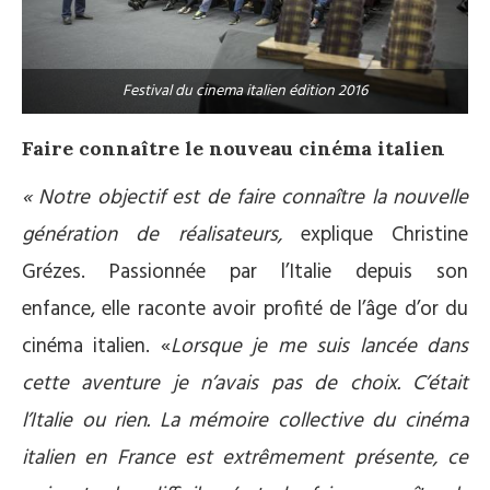
Festival du cinema italien édition 2016
Faire connaître le nouveau cinéma italien
« Notre objectif est de faire connaître la nouvelle
génération de réalisateurs,
explique Christine
Grézes. Passionnée par l’Italie depuis son
enfance,
elle
r
aconte avoir profité de l’âge d’or du
cinéma italien.
«
Lorsque je me suis lancée dans
cette aventure je n’avais pas de choix. C’était
l’Italie ou rien.
La mémoire collective du cinéma
italien en France est extrêmement présente, ce