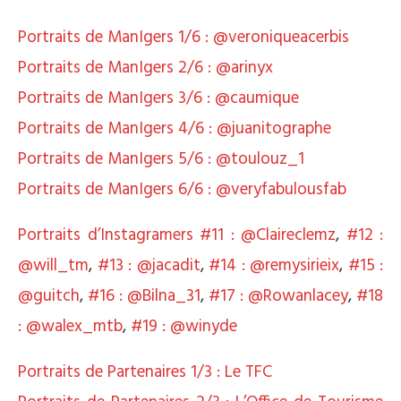
Portraits de ManIgers 1/6 : @veroniqueacerbis
Portraits de ManIgers 2/6 : @arinyx
Portraits de ManIgers 3/6 : @caumique
Portraits de ManIgers 4/6 : @juanitographe
Portraits de ManIgers 5/6 : @toulouz_1
Portraits de ManIgers 6/6 : @veryfabulousfab
Portraits d’Instagramers #11 : @Claireclemz
,
#12 :
@will_tm
,
#13 : @jacadit
,
#14 : @remysirieix
,
#15 :
@guitch
,
#16 : @Bilna_31
,
#17 : @Rowanlacey
,
#18
: @walex_mtb
,
#19 : @winyde
Portraits de Partenaires 1/3 : Le TFC