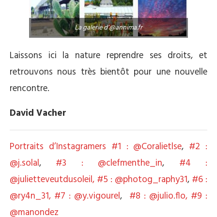
La galerie d’@annima.fr
Laissons ici la nature reprendre ses droits, et
retrouvons nous très bientôt pour une nouvelle
rencontre.
David Vacher
Portraits d’Instagramers #1 : @Coralietlse
,
#2 :
@j.solal
,
#3 : @clefmenthe_in
,
#4 :
@julietteveutdusoleil,
#5 : @photog_raphy31
,
#6 :
@ry4n_31,
#7 : @y.vigourel
,
#8 : @julio.flo,
#9 :
@manondez