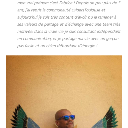
mon vrai prénom c’est Fabrice ! Depuis un peu plus de 5
ans, j’ai repris la communauté @igersToulouse et
aujourd’hui je suis très content d’avoir pu la ramener à
ses valeurs de partage et d’échange avec une team très
motivée. Dans la vraie vie je suis consultant indépendant
en communication, et je partage ma vie avec un garçon
pas facile et un chien débordant d’énergie !