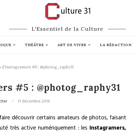
L'Essentiel de la Culture
SIQUE
THÉÂTRE
ART DE VIVRE
LA RÉDACTION
s d’Instagramers #5 : @photog_raphy31
Portraits
Médias
mers #5 : @photog_raphy31
cher
31 décembre 2016
faire découvrir certains amateurs de photos, faisant
uté très active numériquement : les
Instagramers,