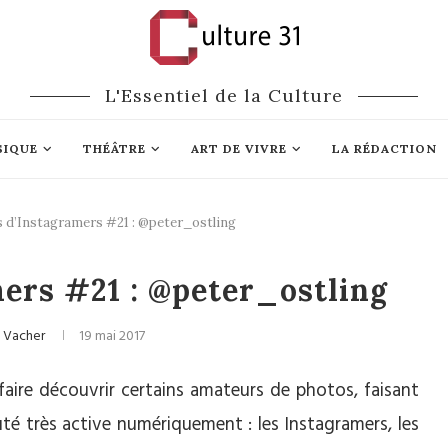
L'Essentiel de la Culture
SIQUE
THÉÂTRE
ART DE VIVRE
LA RÉDACTION
s d’Instagramers #21 : @peter_ostling
Portraits
Médias
mers #21 : @peter_ostling
 Vacher
19 mai 2017
faire découvrir certains amateurs de photos, faisant
é très active numériquement : les Instagramers, les