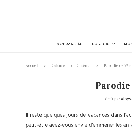
ACTUALITÉS
CULTURE
MU
Accueil
Culture
Cinéma
Parodie de Vé
Parodie
écrit par
Aloys
Il reste quelques jours de vacances dans l’a
peut-être avez-vous envie d’emmener les enf