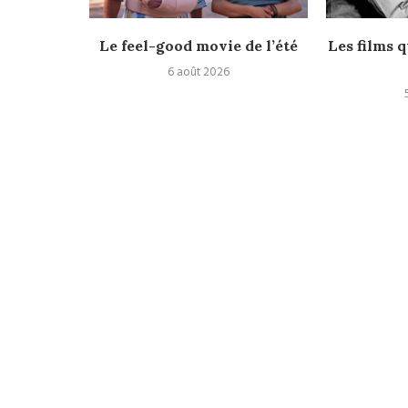
rès
Le feel-good movie de l’été
Les films q
6 août 2026