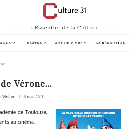
L'Essentiel de la Culture
SIQUE
THÉÂTRE
ART DE VIVRE
LA RÉDACTION
rone…
Cinéma
 de Vérone…
ia Weber
9 mars 2011
cadémie de Toulouse,
ants au cinéma.