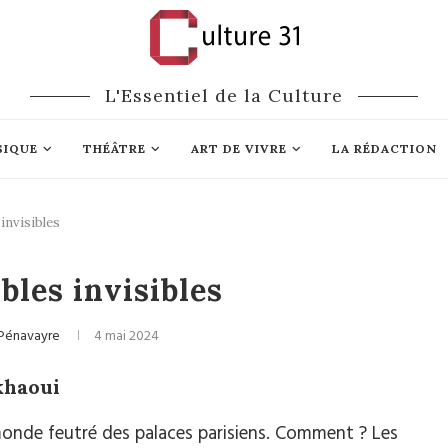
L'Essentiel de la Culture
SIQUE
THÉÂTRE
ART DE VIVRE
LA RÉDACTION
invisibles
Cinéma
bles invisibles
Pénavayre
4 mai 2024
khaoui
monde feutré des palaces parisiens. Comment ? Les