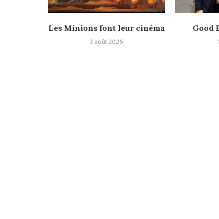
Nolan,
Les Minions font leur cinéma
Good B
laire et
3 août 2026