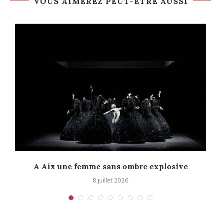
VOUS AIMEREZ PEUT-ÊTRE AUSSI
A Aix une femme sans ombre explosive
C
8 juillet 2026