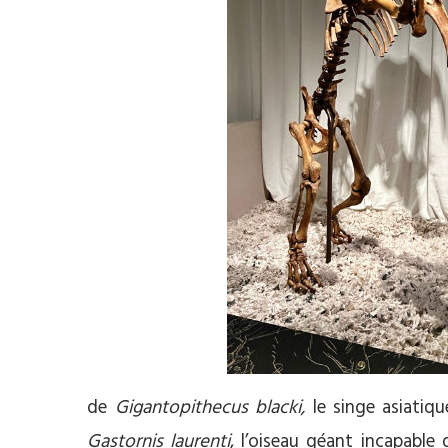
de
Gigantopithecus blacki,
le singe asiati
Gastornis laurenti
, l’oiseau géant incapable 