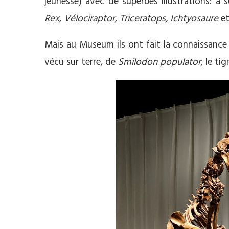
jeunesse) avec de superbes illustrations: à 
Rex, Vélociraptor, Triceratops, Ichtyosaure
et
Mais au Museum ils ont fait la connaissanc
vécu sur terre, de
Smilodon populator,
le ti