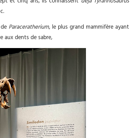
sept et cinq ans, ils connaissent
déjà Tyrannosaurus
c.
e de
Paraceratherium
, le plus grand mammifère ayant
gre aux dents de sabre,