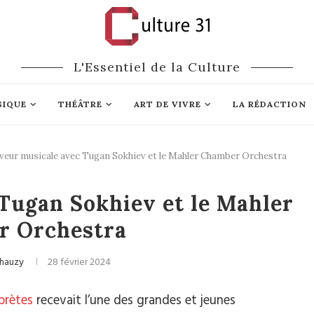
L'Essentiel de la Culture
SIQUE
THÉÂTRE
ART DE VIVRE
LA RÉDACTION
veur musicale avec Tugan Sokhiev et le Mahler Chamber Orchestra
ique classique
Tugan Sokhiev et le Mahler
r Orchestra
Chauzy
28 février 2024
prètes
recevait l’une des grandes et jeunes