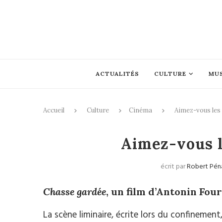
ACTUALITÉS
CULTURE
MU
Accueil
Culture
Cinéma
Aimez-vous les 
Aimez-vous l
écrit par
Robert Pén
Chasse gardée
, un film d’Antonin Fou
La scène liminaire, écrite lors du confineme