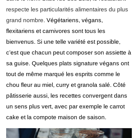
respecte les particularités alimentaires du plus
grand nombre.
Végétarien
s
, v
é
gan
s
,
flexitarien
s et
carnivore
s sont tous les
bienvenus.
Si une telle variété est possible,
c’est que chacun peut composer son
assiette
à
sa guise. Quelques pl
ats
signature végans ont
tout de même marqué les esprits comme le
chou fleur au miel, curry et granola salé.
Côté
pâtisserie aussi, les recettes convergent dans
un sens plus vert, avec par exemple le carrot
cake et la compote maison de saison.