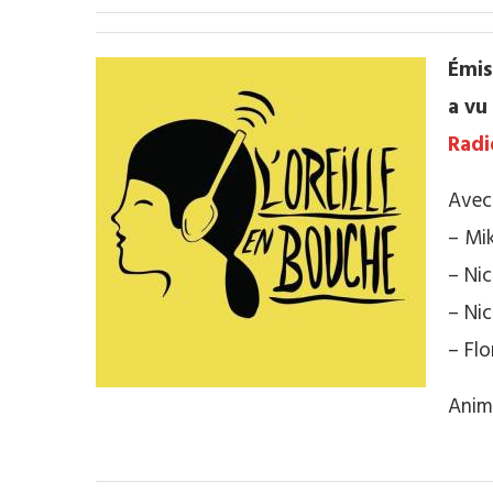
Émis
a vu
Radi
Avec 
– Mik
– Nic
– Nic
– Fl
Anim