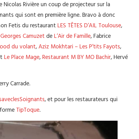
 Nicolas Rivière un coup de projecteur sur la
gnants qui sont en première ligne. Bravo à donc
imon Fetis du restaurant
LES TÊTES D’AIL Toulouse
,
,
Georges Camuzet
de
L’Ai
r de Famille
, Fabrice
food du volant
,
Aziz Mokhtari – Les P’tits Fayots
,
nt
Le Place Mage
,
Restaurant M BY MO Bachir
, Hervé
erry Carrade.
saveclesSoignants
, et pour les restaurateurs qui
teforme
TipToque
.