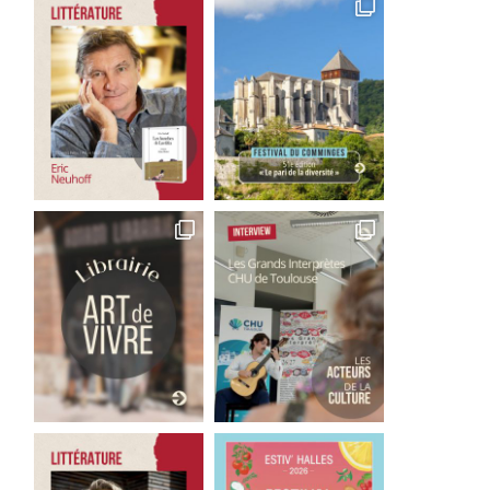
Pérégrinations d’une
La guinguette flottante 
étudiante allemande (11) :
Canotiers remet le couv
Café Roux
2 juin 2025
17 juillet 2025