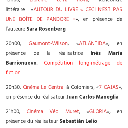
19h00,
Librairie terra nova
, Rencontre
littéraire : «
AUTOUR DU LIVRE « CECI N’EST PAS
UNE BOÎTE DE PANDORE »
», en présence de
l’auteure
Sara Rosenberg
20h00,
Gaumont-Wilson
, «
ATLÁNTIDA
», en
présence de la réalisatrice
Inés María
Barrionuevo
,
Compétition long-métrage de
fiction
20h30,
Cinéma Le Central
à Colomiers, «
7 CAJAS
»,
en présence du réalisateur
Juan Carlos Maneglia
21h00,
Cinéma Véo Muret
, «
GLORIA
», en
présence du réalisateur
Sebastián Lelio