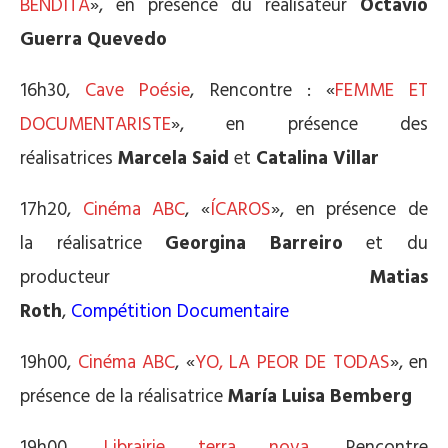
BENDITA
», en présence du réalisateur
Octavio
Guerra Quevedo
16h30,
Cave Poésie
, Rencontre : «
FEMME ET
DOCUMENTARISTE
», en présence des
réalisatrices
Marcela Said
et
Catalina Villar
17h20,
Cinéma ABC
, «
ÍCAROS
», en présence de
la réalisatrice
Georgina Barreiro
et du
producteur
Matias
Roth
,
Compétition Documentaire
19h00,
Cinéma ABC
, «
YO, LA PEOR DE TODAS
», en
présence de la réalisatrice
María Luisa Bemberg