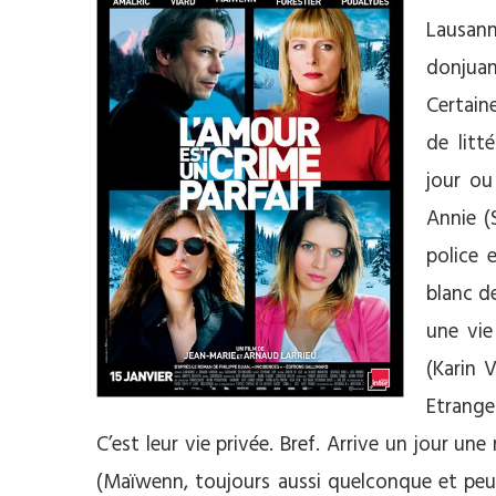
Lausan
donjuan
Certain
de litt
jour ou
Annie (
police 
blanc de
une vi
(Karin 
Etrange
C’est leur vie privée. Bref. Arrive un jour un
(Maïwenn, toujours aussi quelconque et peu c