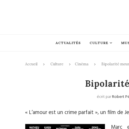
ACTUALITÉS
CULTURE
MU
Accueil
Culture
Cinéma
Bipolarité meur
Bipolarit
écrit par
Robert P
« L’amour est un crime parfait », un film de 
Marc e