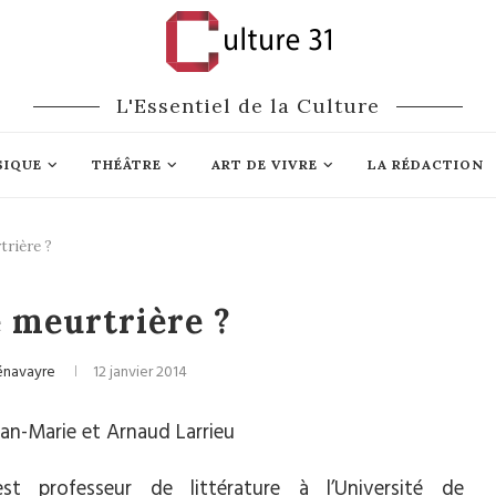
L'Essentiel de la Culture
SIQUE
THÉÂTRE
ART DE VIVRE
LA RÉDACTION
trière ?
Cinéma
é meurtrière ?
énavayre
12 janvier 2014
Jean-Marie et Arnaud Larrieu
st professeur de littérature à l’Université de