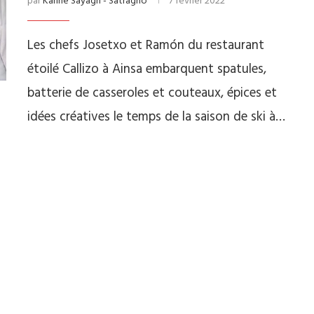
par
Karine Sayagh - Satragno
7 février 2022
Les chefs Josetxo et Ramón du restaurant
étoilé Callizo à Ainsa embarquent spatules,
batterie de casseroles et couteaux, épices et
idées créatives le temps de la saison de ski à…