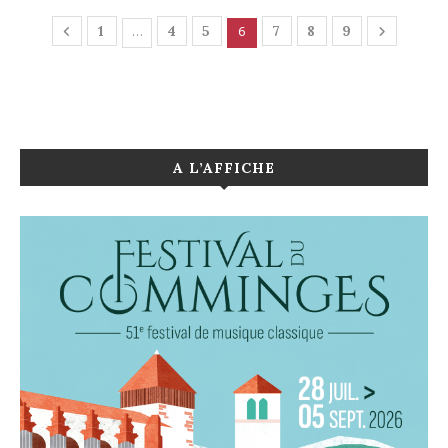
…
6
1
4
5
7
8
9
A L’AFFICHE