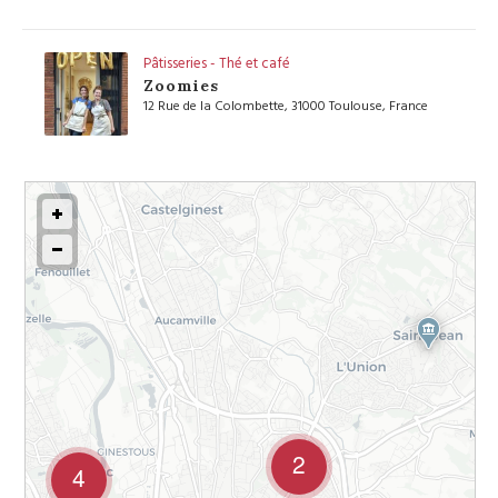
Pâtisseries - Thé et café
Zoomies
12 Rue de la Colombette, 31000 Toulouse, France
Voir sur la Carte
Pâtisseries - Chocolatiers
Jean Marc Lauthier
93 Avenue des Pyrénées, 31830 Plaisance-du-Touch,
France
Voir sur la Carte
2
4
Pâtisseries - Chocolatiers
Alexandre Zanghieri