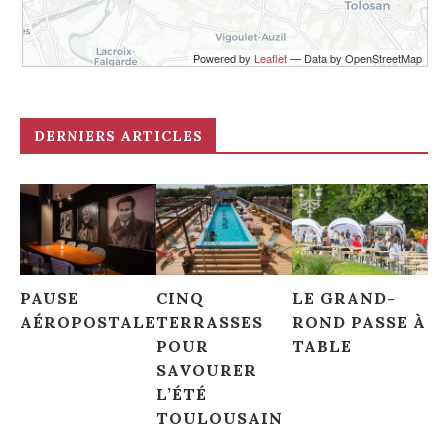
Voir sur la Carte
Powered by
Leaflet
— Data by OpenStreetMap
Pâtisseries - Tous nos partenaires - Chocolatiers
Chocolatier Criollo
2 Place St Etienne, Toulouse, France
DERNIERS ARTICLES
Voir sur la Carte
PAUSE
CINQ
LE GRAND-
AÉROPOSTALE
TERRASSES
ROND PASSE À
POUR
TABLE
SAVOURER
L’ÉTÉ
TOULOUSAIN