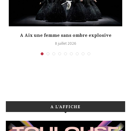
A Aix une femme sans ombre explosive
C
8 juillet 2026
A L’AFFICHE