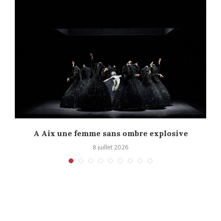
A Aix une femme sans ombre explosive
C
8 juillet 2026