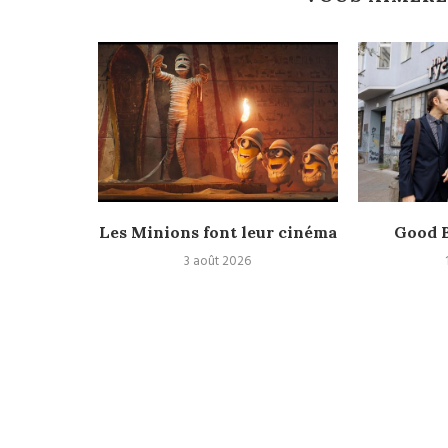
Nolan,
Les Minions font leur cinéma
Good B
laire et
3 août 2026