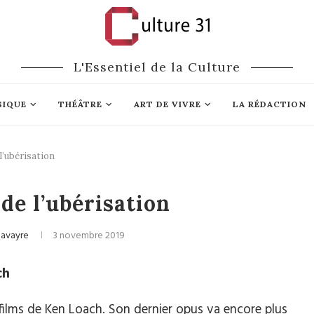
L'Essentiel de la Culture
SIQUE
THÉÂTRE
ART DE VIVRE
LA RÉDACTION
l’ubérisation
Cinéma
de l’ubérisation
navayre
3 novembre 2019
ch
 films de Ken Loach. Son dernier opus va encore plus