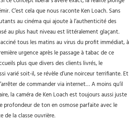
 Si ce concept libéral s’avère exact, la réalité plonge
émir. C’est cela que nous raconte Ken Loach. Sans
tants au cinéma qui ajoute à l’authenticité des
sé au plus haut niveau est littéralement glaçant.
cciné tous les matins au virus du profit immédiat, à
remière urgence après le passage à tabac de ce
cueils plus que divers des clients livrés, le
arié soit-il, se révèle d’une noirceur terrifiante. Et
’arrêter de commander via internet… A moins qu’il
aire, la caméra de Ken Loach est toujours aussi juste
 une profondeur de ton en osmose parfaite avec le
e de la classe ouvrière.