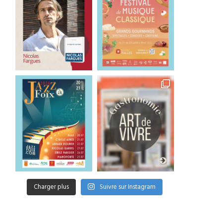
Pérégrinations d’une
La guinguette flottante 
étudiante allemande (11) :
Canotiers remet le couv
Café Roux
2 juin 2025
17 juillet 2025
Charger plus
Suivre sur Instagram