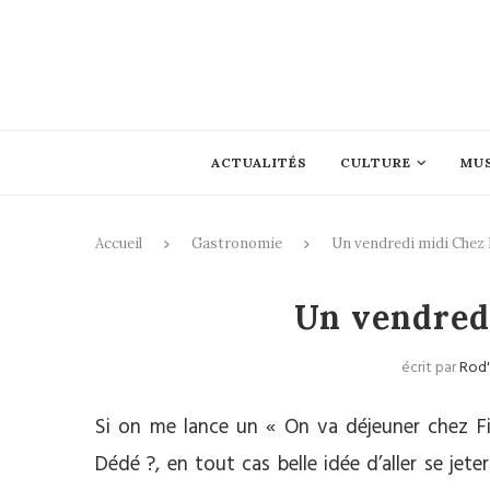
ACTUALITÉS
CULTURE
MU
Accueil
Gastronomie
Un vendredi midi Chez F
G
Un vendredi
écrit par
Rod'
Si on me lance un « On va déjeuner chez Fif
Dédé ?, en tout cas belle idée d’aller se jete