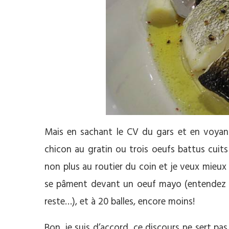
Mais en sachant le CV du gars et en voyant 
chicon au gratin ou trois oeufs battus cuits 
non plus au routier du coin et je veux mieux 
se pâment devant un oeuf mayo (entendez que
reste…), et à 20 balles, encore moins!
Bon, je suis d’accord, ce discours ne sert pas