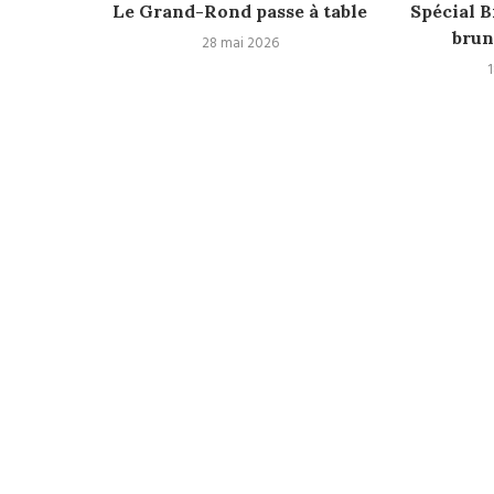
record du
Le Grand-Rond passe à table
Spécial B
brun
28 mai 2026
1