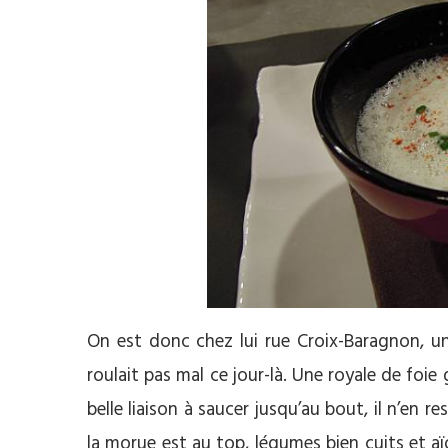
On est donc chez lui rue Croix-Baragnon, un
roulait pas mal ce jour-là. Une royale de fo
belle liaison à saucer jusqu’au bout, il n’en r
la morue est au top, légumes bien cuits et aï