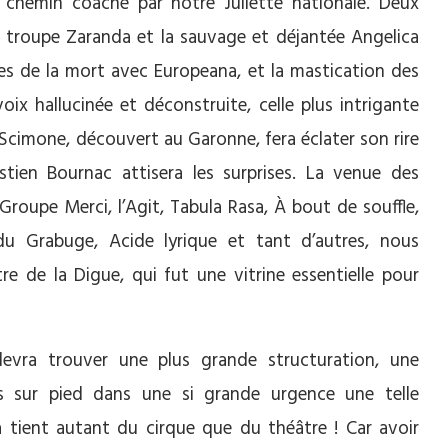
chemin coaché par notre Juliette nationale. Deux
la troupe Zaranda et la sauvage et déjantée Angelica
es de la mort avec Europeana, et la mastication des
ix hallucinée et déconstruite, celle plus intrigante
 Scimone, découvert au Garonne, fera éclater son rire
stien Bournac attisera les surprises. La venue des
Groupe Merci, l’Agit, Tabula Rasa, À bout de souffle,
 du Grabuge, Acide lyrique et tant d’autres, nous
re de la Digue, qui fut une vitrine essentielle pour
devra trouver une plus grande structuration, une
 mis sur pied dans une si grande urgence une telle
a tient autant du cirque que du théâtre ! Car avoir