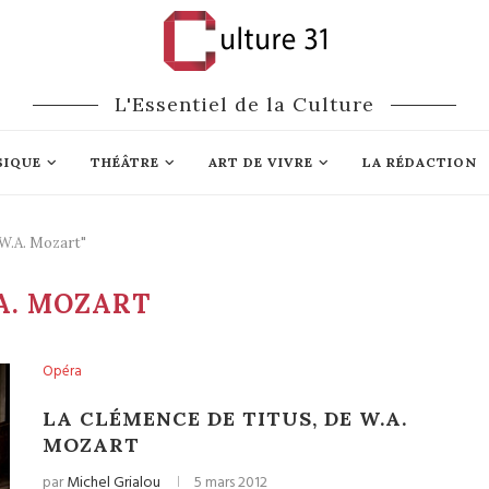
L'Essentiel de la Culture
SIQUE
THÉÂTRE
ART DE VIVRE
LA RÉDACTION
 W.A. Mozart"
A. MOZART
Opéra
LA CLÉMENCE DE TITUS, DE W.A.
MOZART
par
Michel Grialou
5 mars 2012