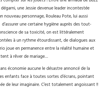
ans compter sur les jouets ! Entre une armada de Buzz
 dégarni, une Jessie devenue leader incontestée
un nouveau personnage, Rouleau Pote, lui aussi
t d’assurer une certaine hygiène auprès des tout-
onscience de sa toxicité, on est littéralement
ontées à un rythme étourdissant, de dialogues aux
rio joue en permanence entre la réalité humaine et
ettent à rêver de mariage…
 sans économie aucune le désastre annoncé de la
es enfants face à toutes sortes d’écrans, pointant
ée de leur imaginaire. C’est totalement angoissant !!