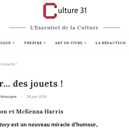
L'Essentiel de la Culture
SIQUE
THÉÂTRE
ART DE VIVRE
LA RÉDACTION
s jouets !
Cinéma
r… des jouets !
Pénavayre
28 juin 2026
ton et McKenna Harris
tory
est un nouveau miracle d’humour,