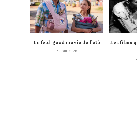
rès
Le feel-good movie de l’été
Les films q
6 août 2026