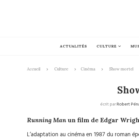
ACTUALITÉS
CULTURE
MU
Accueil
Culture
Cinéma
Show mortel
Sho
écrit par
Robert Pén
Running Man
un film de Edgar Wrig
L’adaptation au cinéma en 1987 du roman épo