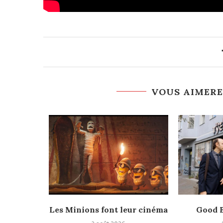
VOUS AIMERE
Nolan,
Les Minions font leur cinéma
Good B
laire et