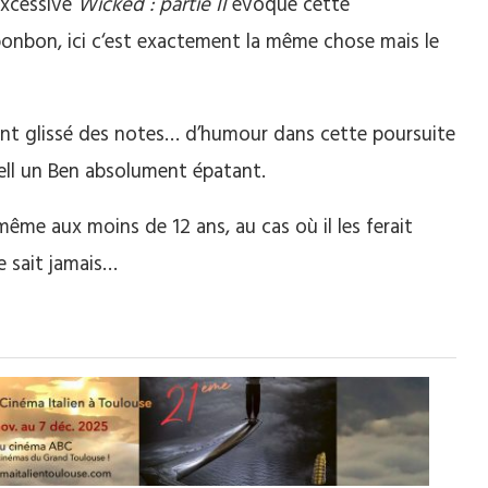
excessive
Wicked : partie II
évoque cette
bonbon, ici c‘est exactement la même chose mais le
ment glissé des notes… d’humour dans cette poursuite
well un Ben absolument épatant.
même aux moins de 12 ans, au cas où il les ferait
ne sait jamais…