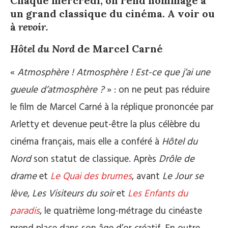
Chaque mercredi, on rend hommage à
un grand classique du cinéma. A voir ou
à
revoir.
Hôtel du Nord
de Marcel Carné
«
Atmosphère ! Atmosphère ! Est-ce que j’ai une
gueule d’atmosphère ?
» : on ne peut pas réduire
le film de Marcel Carné à la réplique prononcée par
Arletty et devenue peut-être la plus célèbre du
cinéma français, mais elle a conféré à
Hôtel du
Nord
son statut de classique. Après
Drôle de
drame
et
Le Quai des brumes
, avant
Le Jour se
lève
,
Les Visiteurs du soir
et
Les Enfants du
paradis
, le quatrième long-métrage du cinéaste