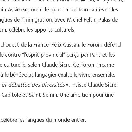
tous creusent le sens du Forom. À 14h30, Rémy Pech,
in Assié explorent le quartier de Jean Jaurès et les
gues de l’immigration, avec Michel Feltin-Palas de
, célèbre les apports culturels.
sud-ouest de la France, Félix Castan, le Forom défend
e contre “l’esprit provincial” perçu par Paris et les
che culturelle, selon Claude Sicre. Ce Forom incarne
ù le bénévolat langagier exalte le vivre-ensemble.
ie et débattue des diversités
», insiste Claude Sicre.
er Capitole et Saint-Sernin. Une ambition pour une
m célèbre les langues du monde entier.