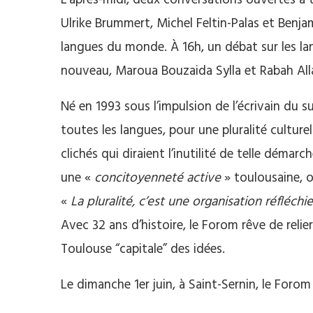
L’après-midi, deux conversations ouvertes à 
Ulrike Brummert, Michel Feltin-Palas et Benjam
langues du monde. À 16h, un débat sur les lan
nouveau, Maroua Bouzaida Sylla et Rabah Allam
Né en 1993 sous l’impulsion de l’écrivain du 
toutes les langues, pour une pluralité culturell
clichés qui diraient l’inutilité de telle démar
une «
concitoyenneté active
» toulousaine, o
«
La pluralité, c’est une organisation réfléch
Avec 32 ans d’histoire, le Forom rêve de reli
Toulouse “capitale” des idées.
Le dimanche 1er juin, à Saint-Sernin, le Foro