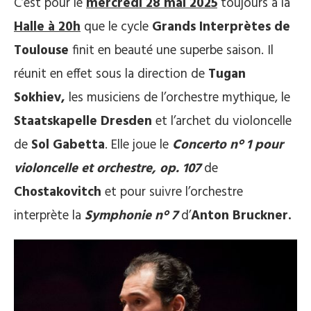
C’est pour le
mercredi 28 mai 2025
toujours à la
Halle à 20h
que le cycle
Grands Interprètes de
Toulouse
finit en beauté une superbe saison. Il
réunit en effet sous la direction de
Tugan
Sokhiev,
les musiciens de l’orchestre mythique, le
Staatskapelle Dresden
et l’archet du violoncelle
de
Sol Gabetta
. Elle joue le
Concerto n° 1 pour
violoncelle et orchestre, op. 107
de
Chostakovitch
et pour suivre l’orchestre
interprète la
Symphonie n° 7
d’
Anton Bruckner.