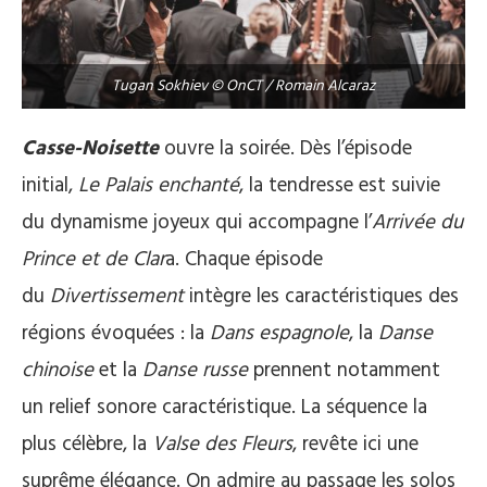
Tugan Sokhiev © OnCT / Romain Alcaraz
Casse-Noisette
ouvre la soirée. Dès l’épisode
initial,
Le Palais enchanté
, la tendresse est suivie
du dynamisme joyeux qui accompagne l’
Arrivée du
Prince et de Clar
a. Chaque épisode
du
Divertissement
intègre les caractéristiques des
régions évoquées : la
Dans espagnole
, la
Danse
chinoise
et la
Danse russe
prennent notamment
un relief sonore caractéristique. La séquence la
plus célèbre, la
Valse des Fleurs
, revête ici une
suprême élégance. On admire au passage les solos