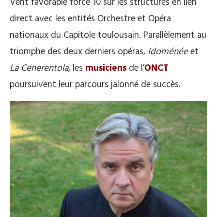
Vent favorable force 10 sur les structures en lien
direct avec les entités Orchestre et Opéra
nationaux du Capitole toulousain. Parallèlement au
triomphe des deux derniers opéras,
Idoménée
et
La Cenerentola
, les
musiciens
de l’
ONCT
poursuivent leur parcours jalonné de succès.