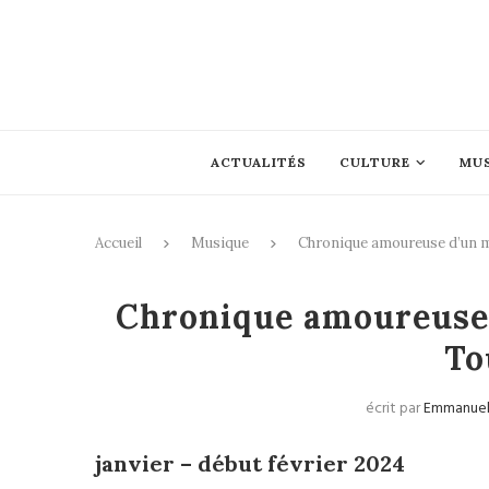
ACTUALITÉS
CULTURE
MU
Accueil
Musique
Chronique amoureuse d’un m
Musique
Chronique amoureuse 
To
écrit par
Emmanuel 
janvier – début février 2024