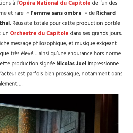
ions à l’
Opéra National du Capitole
de l’un des
lime et rare «
Femme sans ombre
» de
Richard
thal
. Réussite totale pour cette production portée
et un
Orchestre du Capitole
dans ses grands jours.
riche message philosophique, et musique exigeant
tique très élevé….ainsi qu’une endurance hors norme
 cette production signée
Nicolas Joel
impressionne
 d’acteur est parfois bien prosaïque, notamment dans
calement….