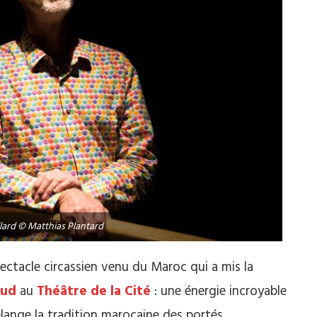
lard © Matthias Plantard
pectacle circassien venu du Maroc qui a mis la
sud
au
Théâtre de la Cité
: une énergie incroyable
lange la tradition marocaine des portés