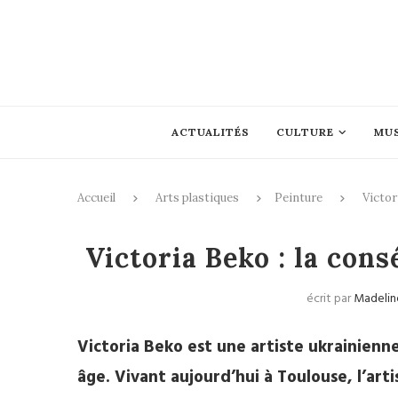
ACTUALITÉS
CULTURE
MU
Accueil
Arts plastiques
Peinture
Victor
Peintu
Victoria Beko : la cons
écrit par
Madelin
Victoria Beko est une artiste ukrainienne
âge. Vivant aujourd’hui à Toulouse, l’art