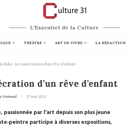
L'Essentiel de la Culture
SIQUE
THÉÂTRE
ART DE VIVRE
LA RÉDACTION
ia Beko : la consécration d’un rêve d’enfant
re
Expositions
écration d’un rêve d’enfant
e Verneuil
27 mai 2023
, passionnée par l’art depuis son plus jeune
iste-peintre participe à diverses expositions,