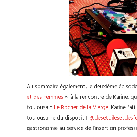
Au sommaire également, le deuxième épisode 
et des Femmes
», à la rencontre de Karine, q
toulousain
Le Rocher de la Vierge
. Karine fa
toulousaine du dispositif
@desetoilesetdes
gastronomie au service de l’insertion profes