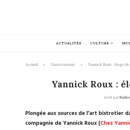
ACTUALITÉS
CULTURE
MU
Accueil
Gastronomie
Yannick Roux : éloge de 
G
Yannick Roux : élo
écrit par
Radio
Plongée aux sources de l’art bistrotier d
compagnie de Yannick Roux (
Chez Yanni