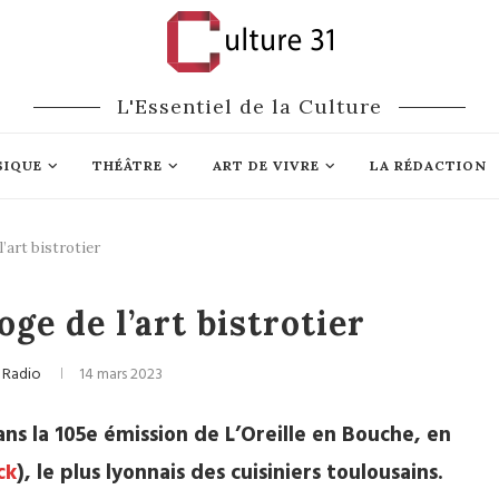
L'Essentiel de la Culture
SIQUE
THÉÂTRE
ART DE VIVRE
LA RÉDACTION
l’art bistrotier
astronomie
ge de l’art bistrotier
 Radio
14 mars 2023
ans la 105e émission de L’Oreille en Bouche, en
ck
), le plus lyonnais des cuisiniers toulousains.