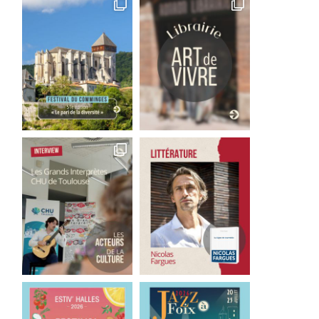
Pérégrinations d’une
La guinguette flottante 
étudiante allemande (11) :
Canotiers remet le couv
Café Roux
2 juin 2025
17 juillet 2025