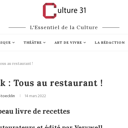
L'Essentiel de la Culture
SIQUE
THÉÂTRE
ART DE VIVRE
LA RÉDACTION
ous au restaurant !
omie
Littérature
 : Tous au restaurant !
Stoecklin
14 mars 2022
beau livre de recettes
estaurateurs et édité par Verywell