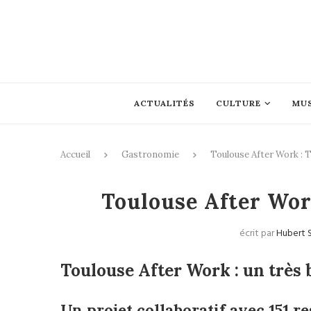
ACTUALITÉS
CULTURE
MU
Accueil
Gastronomie
Toulouse After Work : T
Gastron
Toulouse After Work
écrit par
Hubert 
Toulouse After Work : un très 
Un projet collaboratif avec 151 r