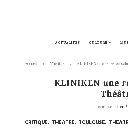
ACTUALITÉS
CULTURE
MU
Accueil
Théâtre
KLINIKEN une réflexion salu
KLINIKEN une ré
Théât
écrit par
Hubert S
CRITIQUE. THEATRE. TOULOUSE. THEATRE