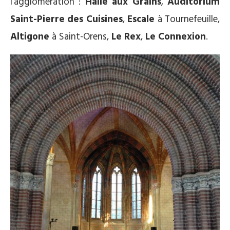
l’agglomération :
Halle aux Grains
,
Auditorium
Saint-Pierre des Cuisines
,
Escale
à Tournefeuille,
Altigone
à Saint-Orens,
Le Rex
,
Le Connexion
.