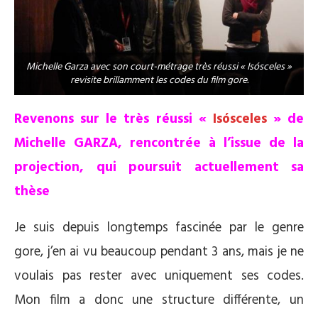
Michelle Garza avec son court-métrage très réussi « Isósceles »
revisite brillamment les codes du film gore.
Revenons sur le très réussi «
Isósceles
» de
Michelle GARZA, rencontrée à l’issue de la
projection, qui poursuit actuellement sa
thèse
Je suis depuis longtemps fascinée par le genre
gore, j’en ai vu beaucoup pendant 3 ans, mais je ne
voulais pas rester avec uniquement ses codes.
Mon film a donc une structure différente, un