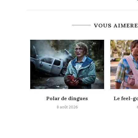
VOUS AIMERE
espace
Polar de dingues
Le feel-g
8 août 2026