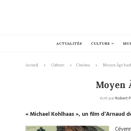
ACTUALITÉS
CULTURE
MU
Accueil
Culture
Cinéma
Moyen Âge bar
Moyen 
écrit par
Robert 
« Michael Kohlhaas », un film d’Arnaud de
Cévenn