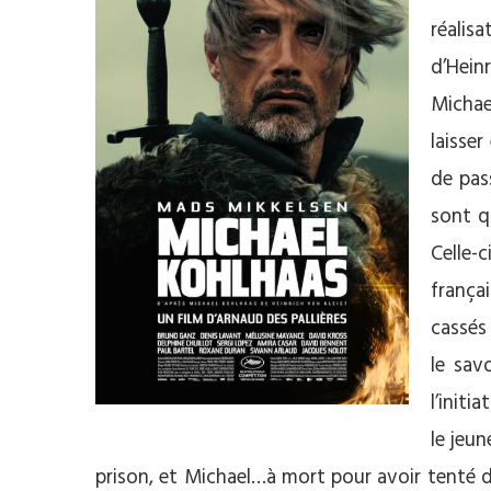
réalis
d’Hein
Michae
laisse
de pas
sont q
Celle-
frança
cassés
le sav
l’initi
le jeu
prison, et Michael…à mort pour avoir tenté de 