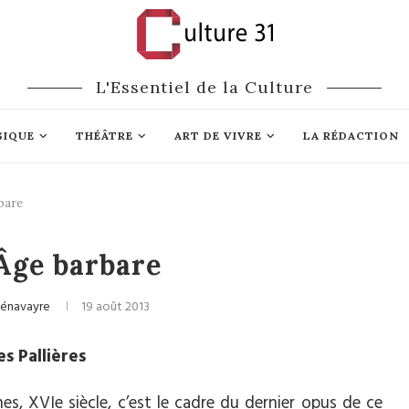
L'Essentiel de la Culture
SIQUE
THÉÂTRE
ART DE VIVRE
LA RÉDACTION
bare
Cinéma
Âge barbare
Pénavayre
19 août 2013
s Pallières
es, XVIe siècle, c’est le cadre du dernier opus de ce