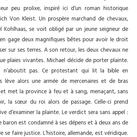
ateur peu prolixe, inspiré ici d’un roman historique
rich Von Kleist. Un prospère marchand de chevaux,
l Kohlhaas, se voit obligé par un jeune seigneur de
r en gage deux magnifiques bêtes pour avoir le droit
ser sur ses terres. A son retour, les deux chevaux ne
ue plaies vivantes. Michael décide de porter plainte.
ci n’aboutit pas. Ce protestant qui lit la bible en
is lève alors une armée de mercenaires et de bras
 et met la province à feu et à sang, menaçant, sans
oir, la sœur du roi alors de passage. Celle-ci prend
ative d’examiner la plainte. Le verdict sera sans appel :
ne baron est condamné à ses dépens et à deux ans de
se faire justice. L’histoire, allemande, est véridique.